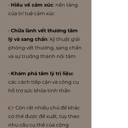
•
Hiểu về cảm xúc
: nền tảng
của trí tuệ cảm xúc
•
Chữa lành vết thương tâm
lý và sang chấn
: kỹ thuật giải
phóng vết thương, sang chấn
và sự trưởng thành nội tâm
•
Khám phá tâm lý trị liệu:
các cách tiếp cận và công cụ
hỗ trợ sức khỏe tinh thần
👉 Còn rất nhiều chủ đề khác
có thể được đề xuất, tùy theo
nhu cầu cụ thể của cộng