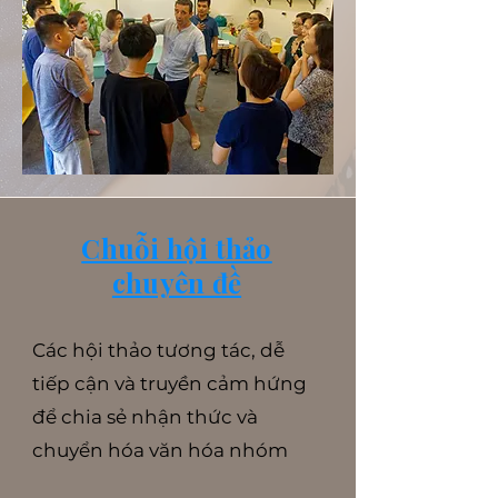
Chuỗi hội thảo
chuyên đề
Các hội thảo tương tác, dễ
tiếp cận và truyền cảm hứng
để chia sẻ nhận thức và
chuyển hóa văn hóa nhóm