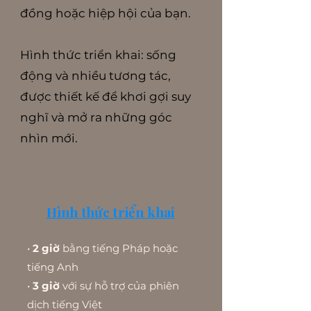
đồng hoặc hiệp hội của bạn.
Hình thức triển khai: sống
động và nhiều tương tác,
được thiết kế để khơi gợi suy
nghĩ và mở ra những góc
nhìn mới.
Hình thức triển khai
•
2 giờ
bằng tiếng Pháp hoặc
tiếng Anh
•
3 giờ
với sự hỗ trợ của phiên
dịch tiếng Việt