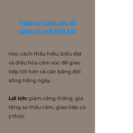
Quản trị cảm xúc để
củng cố mối liên kết
Học cách thấu hiểu, biểu đạt
và điều hòa cảm xúc để giao
tiếp tốt hơn và cân bằng đời
sống hằng ngày.
Lợi ích:
giảm căng thẳng, gia
tăng sự thấu cảm, giao tiếp có
ý thức.