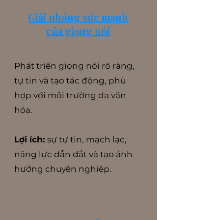
Giải phóng sức mạnh
của giọng nói
Phát triển giọng nói rõ ràng,
tự tin và tạo tác động, phù
hợp với môi trường đa văn
hóa.
Lợi ích:
sự tự tin, mạch lạc,
năng lực dẫn dắt và tạo ảnh
hưởng chuyên nghiệp.