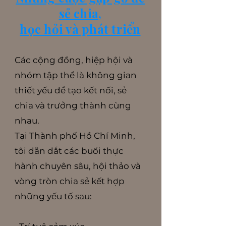
sẻ chia,
học hỏi và phát triển
Các cộng đồng, hiệp hội và
nhóm tập thể là không gian
thiết yếu để tạo kết nối, sẻ
chia và trưởng thành cùng
nhau.
Tại Thành phố Hồ Chí Minh,
tôi dẫn dắt các buổi thực
hành chuyên sâu, hội thảo và
vòng tròn chia sẻ kết hợp
những yếu tố sau: