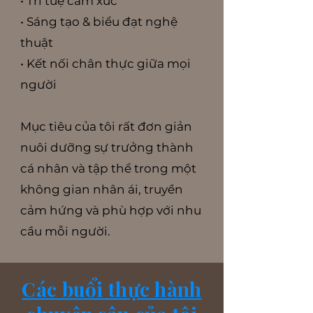
• Trí tuệ cảm xúc
• Sáng tạo & biểu đạt nghệ
thuật
• Kết nối chân thực giữa mọi
người
Mục tiêu của tôi rất đơn giản
nuôi dưỡng sự trưởng thành
cá nhân và tập thể trong một
không gian nhân ái, truyền
cảm hứng và phù hợp với nhu
cầu mỗi người.
Các buổi thực hành