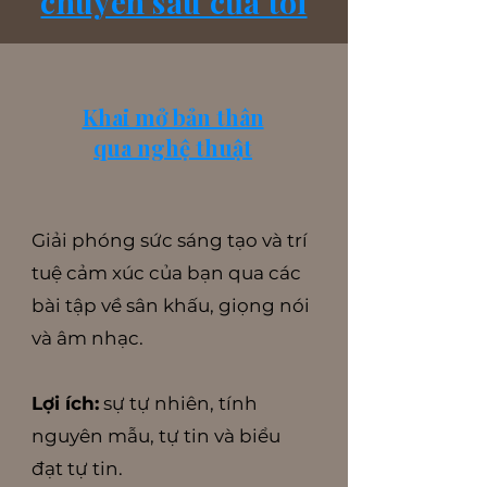
chuyên sâu của tôi
Khai mở bản thân
qua nghệ thuật
Giải phóng sức sáng tạo và trí
tuệ cảm xúc của bạn qua các
bài tập về sân khấu, giọng nói
và âm nhạc.
Lợi ích:
sự tự nhiên, tính
nguyên mẫu, tự tin và biểu
đạt tự tin.