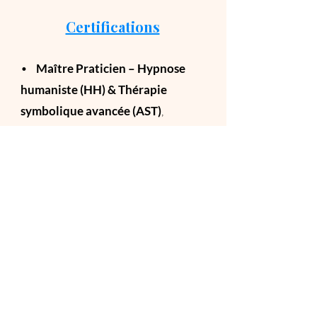
Certifications
•
Maître Praticien – Hypnose
humaniste (HH) & Thérapie
symbolique avancée (AST)
,
formé à l’IFHE (Paris, France)
•
Maître Praticien –
Programmation neuro-
linguistique (PNL)
,
formé à l’Institut Ressources
(Rixensart, Belgique) par Anne
Pierard