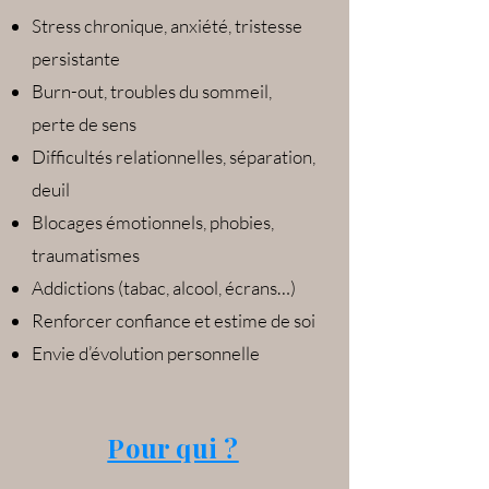
Stress chronique
, anxiété, tristesse
persistante
Burn-out, troubles du sommeil,
perte de sens
Difficultés relationnelles, séparation,
deuil
Blocages émotionnels, phobies,
traumatismes
Addictions (tabac, alcool, écrans…)
Renforcer confiance et estime de soi
Envie d’évolution personnelle
Pour qui ?