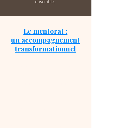
ensemble.
Le mentorat :
un accompagnement
transformationnel
Pour celles et ceux qui souhaitent
aller plus loin, j’ai créé
un
programme intensif et immersif
1:1.
2 séances par semaine
(60 min)
Soutien émotionnel quotidien
Exercices personnalisés
et