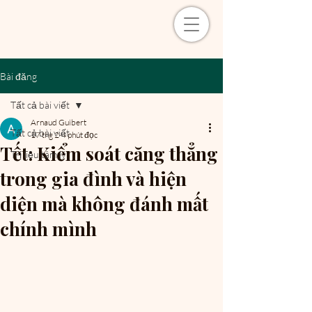
Bài đăng
Tất cả bài viết
Arnaud Guibert
Tất cả bài viết
17 thg 2
4 phút đọc
Tết: Kiểm soát căng thẳng
Trị liệu tâm lý
trong gia đình và hiện
diện mà không đánh mất
chính mình