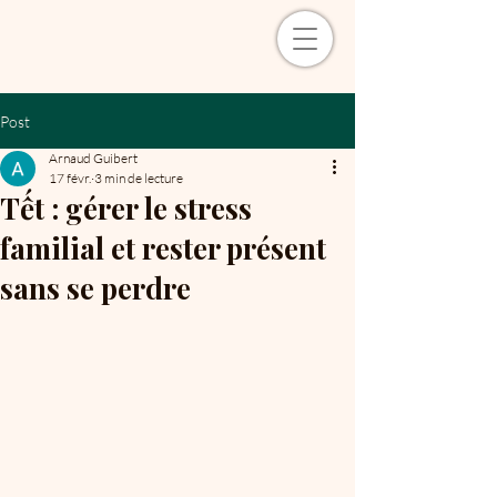
Post
Arnaud Guibert
17 févr.
3 min de lecture
Tết : gérer le stress
familial et rester présent
sans se perdre